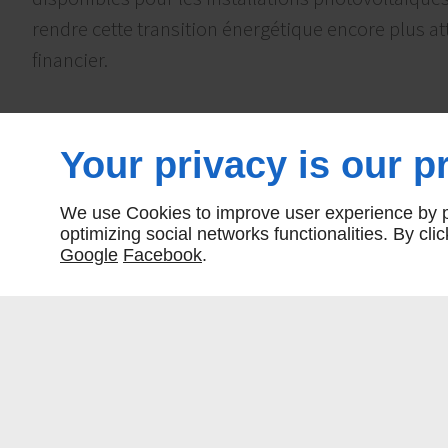
rendre cette transition énergétique encore plus at
financier.
Your privacy is our pr
A.D BÂTIMENT : NOTRE PROFESSIONNE
POUR L'INSTALLATION PHOTOVOLTAÏQU
We use Cookies to improve user experience by pe
optimizing social networks functionalities. By cl
Google
Facebook
.
Si vous envisagez d'adopter une
solution photov
Bâtiment se positionne comme le partenaire idéal.
expertise dans le domaine, nous sommes qualifiés
conception, l'installation et la maintenance de s
photovoltaïques sur mesure. Nous mettons l'accent
équipements et la satisfaction du client, garantiss
énergétique en douceur et efficace.