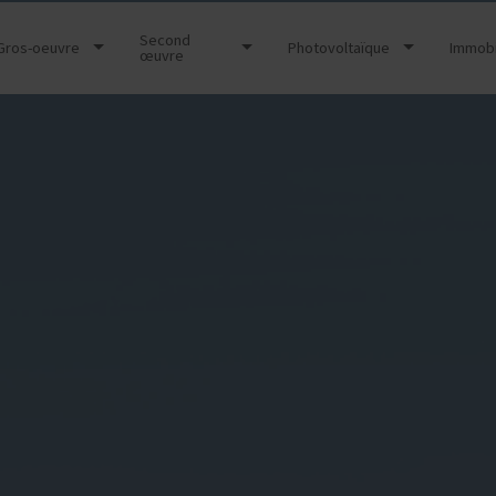
Second
Gros-oeuvre
Photovoltaïque
Immobi
œuvre