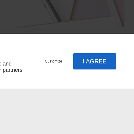
I AGREE
Customize
c and
r partners