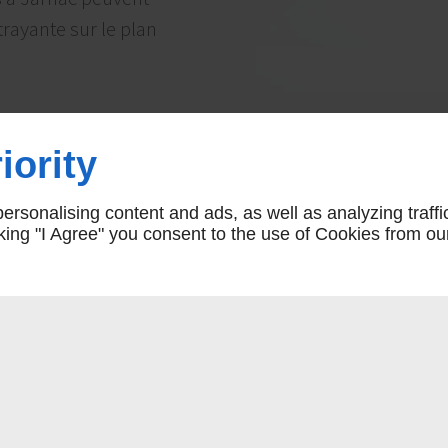
trayante sur le plan
iority
L À CONTACTER
E À JARNAC
rsonalising content and ads, as well as analyzing traffi
icking "I Agree" you consent to the use of Cookies from ou
oltaïque
à Jarnac, A.D
 Forts de notre
 pour assurer la
ystèmes
 sur la qualité des
ant une transition