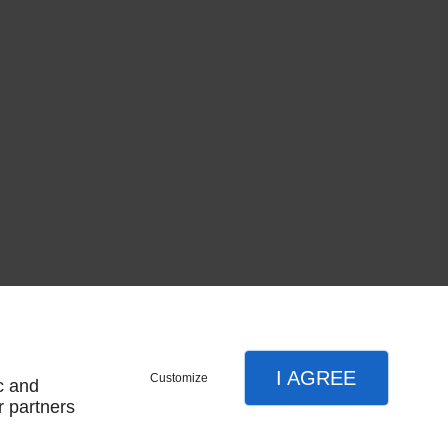
I AGREE
Customize
c and
r partners