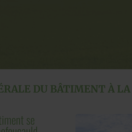
ÉRALE DU BÂTIMENT À L
timent se
hefoucauld.