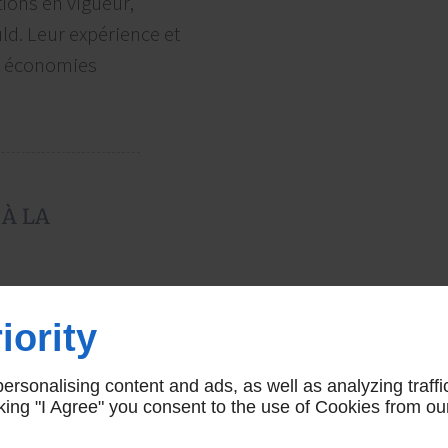
ions en vigueur,
ld. Leur expérience et
s économies
 À LA
ariée dans le domaine
les travaux de
iority
fiance pour redonner
tion
à la maçonnerie
rsonalising content and ads, as well as analyzing traffi
icking "I Agree" you consent to the use of Cookies from ou
et façadiers se