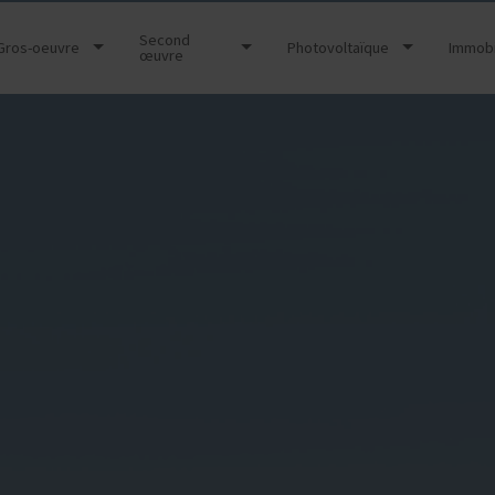
Second
Gros-oeuvre
Photovoltaïque
Immobi
œuvre